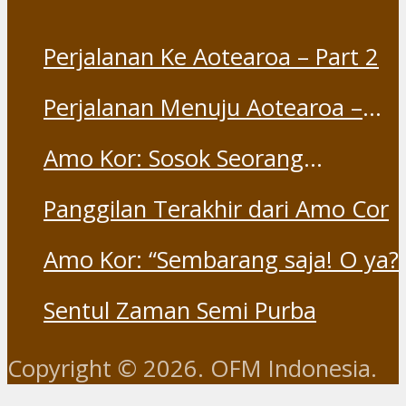
Perjalanan Ke Aotearoa – Part 2
Perjalanan Menuju Aotearoa –
Part 1
Amo Kor: Sosok Seorang
“Saudara” dan “Dina” yang
Panggilan Terakhir dari Amo Cor
Otentik
Amo Kor: “Sembarang saja! O ya?
Sentul Zaman Semi Purba
Copyright © 2026. OFM Indonesia.