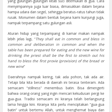
yang gulungan-gulungan kitab suci ditemukan di gua. Cara
menyimpannya juga luar biasa, dimasukkan dalam bejana
hampa udara dan segel, sehingga beratus-ratus tahun tidak
rusak. Monumen dalam bentuk bejana kami kunjungi juga,
nampak terpampang satu gulungan asli.
Aturan hidup yang terpampang di kamar makan nampak
lebih jelas lagi, “
They shall eat in common and bless in
common and deliberation in common and when the
table has been prepared for eating and the new wine for
drinking the priest shall be the first to stretch out his
hand to bless the first provie (provision) of the bread or
new wine
”
Daerahnya nampak kering, tak ada pohon, tak ada air.
Tetapi bila kita berada di daerah ini terasa tenteram. Ada
semacam “stillness” menembus batin. Bisa dimengerti
bahwa orang-orang yang ingin mencari kekudusan pergi ke
gua-gua. Tradisi semacam ini kiranya telah berlangsung
lama hingga kini. Kiranya kita perlu menciptakan “gua-gua
batin” untuk bertemu Allah, untuk menghemat biaya dan