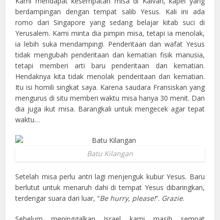
Kami mendapat kesempatan misa di Kalvari, kapel yang
berdampingan dengan tempat salib Yesus. Kali ini ada
romo dari Singapore yang sedang belajar kitab suci di
Yerusalem. Kami minta dia pimpin misa, tetapi ia menolak,
ia lebih suka mendampingi. Penderitaan dan wafat Yesus
tidak mengubah penderitaan dan kematian fisik manusia,
tetapi memberi arti baru penderitaan dan kematian.
Hendaknya kita tidak menolak penderitaan dan kematian.
Itu isi homili singkat saya. Karena saudara Fransiskan yang
mengurus di situ memberi waktu misa hanya 30 menit. Dan
dia juga ikut misa. Barangkali untuk mengecek agar tepat
waktu…
Batu Kilangan
Setelah misa perlu antri lagi menjenguk kubur Yesus. Baru
berlutut untuk menaruh dahi di tempat Yesus dibaringkan,
terdengar suara dari luar, “
Be hurry, please!
”.
Grazie
.
Sebelum meninggalkan Israel kami masih sempat