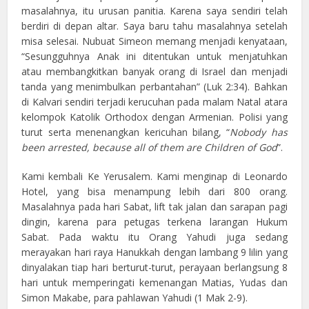
masalahnya, itu urusan panitia. Karena saya sendiri telah
berdiri di depan altar. Saya baru tahu masalahnya setelah
misa selesai. Nubuat Simeon memang menjadi kenyataan,
“Sesungguhnya Anak ini ditentukan untuk menjatuhkan
atau membangkitkan banyak orang di Israel dan menjadi
tanda yang menimbulkan perbantahan” (Luk 2:34). Bahkan
di Kalvari sendiri terjadi kerucuhan pada malam Natal atara
kelompok Katolik Orthodox dengan Armenian. Polisi yang
turut serta menenangkan kericuhan bilang, “
Nobody has
been arrested, because all of them are Children of God
”.
Kami kembali Ke Yerusalem. Kami menginap di Leonardo
Hotel, yang bisa menampung lebih dari 800 orang.
Masalahnya pada hari Sabat, lift tak jalan dan sarapan pagi
dingin, karena para petugas terkena larangan Hukum
Sabat. Pada waktu itu Orang Yahudi juga sedang
merayakan hari raya Hanukkah dengan lambang 9 lilin yang
dinyalakan tiap hari berturut-turut, perayaan berlangsung 8
hari untuk memperingati kemenangan Matias, Yudas dan
Simon Makabe, para pahlawan Yahudi (1 Mak 2-9).