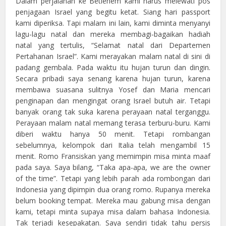
Dalam perjalanan ke Betlehem kami harus melewati pos
penjagaan Israel yang begitu ketat. Siang hari passport
kami diperiksa. Tapi malam ini lain, kami diminta menyanyi
lagu-lagu natal dan mereka membagi-bagaikan hadiah
natal yang tertulis, “Selamat natal dari Departemen
Pertahanan Israel”. Kami merayakan malam natal di sini di
padang gembala. Pada waktu itu hujan turun dan dingin.
Secara pribadi saya senang karena hujan turun, karena
membawa suasana sulitnya Yosef dan Maria mencari
penginapan dan mengingat orang Israel butuh air. Tetapi
banyak orang tak suka karena perayaan natal terganggu.
Perayaan malam natal memang terasa terburu-buru. Kami
diberi waktu hanya 50 menit. Tetapi rombangan
sebelumnya, kelompok dari Italia telah mengambil 15
menit. Romo Fransiskan yang memimpin misa minta maaf
pada saya. Saya bilang, “Taka apa-apa, we are the owner
of the time”. Tetapi yang lebih parah ada rombongan dari
Indonesia yang dipimpin dua orang romo. Rupanya mereka
belum booking tempat. Mereka mau gabung misa dengan
kami, tetapi minta supaya misa dalam bahasa Indonesia.
Tak terjadi kesepakatan. Saya sendiri tidak tahu persis