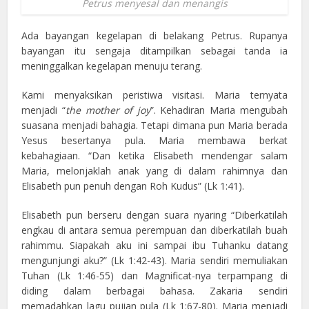
Petrus menyesal dan menangis
Ada bayangan kegelapan di belakang Petrus. Rupanya
bayangan itu sengaja ditampilkan sebagai tanda ia
meninggalkan kegelapan menuju terang.
Kami menyaksikan peristiwa visitasi. Maria ternyata
menjadi “
the mother of joy
”. Kehadiran Maria mengubah
suasana menjadi bahagia. Tetapi dimana pun Maria berada
Yesus besertanya pula. Maria membawa berkat
kebahagiaan. “Dan ketika Elisabeth mendengar salam
Maria, melonjaklah anak yang di dalam rahimnya dan
Elisabeth pun penuh dengan Roh Kudus” (Lk 1:41).
Elisabeth pun berseru dengan suara nyaring “Diberkatilah
engkau di antara semua perempuan dan diberkatilah buah
rahimmu. Siapakah aku ini sampai ibu Tuhanku datang
mengunjungi aku?” (Lk 1:42-43). Maria sendiri memuliakan
Tuhan (Lk 1:46-55) dan Magnificat-nya terpampang di
diding dalam berbagai bahasa. Zakaria sendiri
memadahkan lagu pujian pula (Lk 1:67-80). Maria menjadi