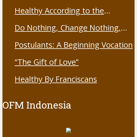
Harmony Forum held the Covid-
Healthy According to the
19 Vaccine
Franciscans
Do Nothing, Change Nothing,
Resist Nothing
Postulants: A Beginning Vocation
“The Gift of Love”
Healthy By Franciscans
OFM Indonesia