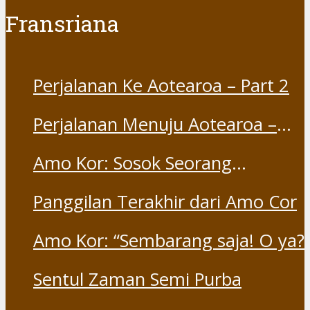
Fransriana
Perjalanan Ke Aotearoa – Part 2
Perjalanan Menuju Aotearoa –
Part 1
Amo Kor: Sosok Seorang
“Saudara” dan “Dina” yang
Panggilan Terakhir dari Amo Cor
Otentik
Amo Kor: “Sembarang saja! O ya?
Sentul Zaman Semi Purba