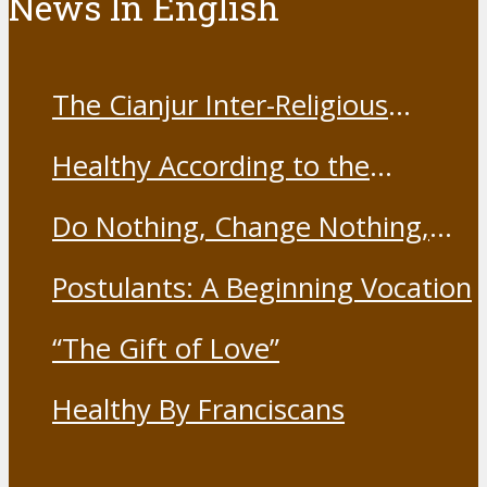
News In English
The Cianjur Inter-Religious
Harmony Forum held the Covid-
Healthy According to the
19 Vaccine
Franciscans
Do Nothing, Change Nothing,
Resist Nothing
Postulants: A Beginning Vocation
“The Gift of Love”
Healthy By Franciscans