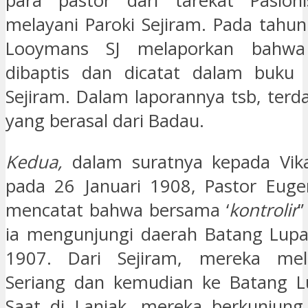
para pastor dari tarekat Pasion
melayani Paroki Sejiram. Pada tahun
Looymans SJ melaporkan bahw
dibaptis dan dicatat dalam buku b
Sejiram. Dalam laporannya tsb, terd
yang berasal dari Badau.
Kedua,
dalam suratnya kepada Vikar
pada 26 Januari 1908, Pastor Eug
mencatat bahwa bersama ‘
kontrolir
”
ia mengunjungi daerah Batang Lupa
1907. Dari Sejiram, mereka mel
Seriang dan kemudian ke Batang Lu
Saat di Lanjak, mereka berkunjung