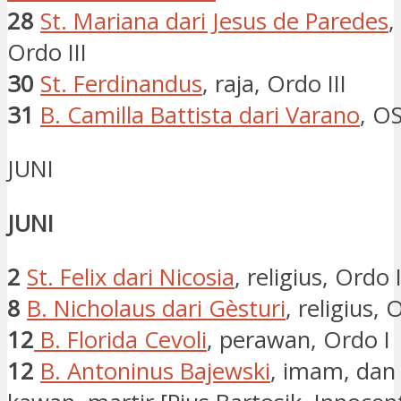
28
St. Mariana dari Jesus de Paredes
,
Ordo III
30
St. Ferdinandus
, raja, Ordo III
31
B. Camilla Battista dari Varano
, O
JUNI
JUNI
2
St. Felix dari Nicosia
, religius, Ordo 
8
B. Nicholaus dari Gèsturi
, religius, 
12
B. Florida Cevoli
, perawan, Ordo I
12
B. Antoninus Bajewski
, imam, dan