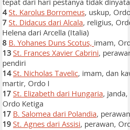
tepat dari hari pestanya tidak dinyat
4
St. Karolus Borromeus
, uskup, Ordo 
7
St. Didacus dari Alcala
, religius, Ord
Helena dari Arcella (Italia)
8
B. Yohanes Duns Scotus,
imam, Ord
13
St. Frances Xavier Cabrini
, perawan
pendiri
14
St. Nicholas Tavelic
, imam, dan k
martir, Ordo I
17
St. Elizabeth dari Hungaria
, janda,
Ordo Ketiga
17
B. Salomea dari Polandia
, perawan
19
St. Agnes dari Assisi
, perawan, Ord