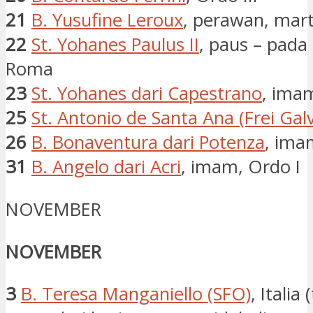
21
B. Yusufine Leroux
, perawan, marti
22
St. Yohanes Paulus II
, paus – pada
Roma
23
St. Yohanes dari Capestrano
, ima
25
St. Antonio de Santa Ana (Frei Gal
26
B. Bonaventura dari Potenza
, ima
31
B. Angelo dari Acri
, imam, Ordo I
NOVEMBER
NOVEMBER
3
B. Teresa Manganiello (SFO)
, Italia