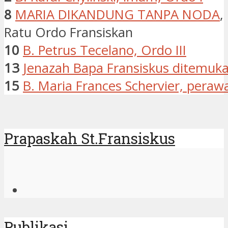
8
MARIA DIKANDUNG TANPA NODA
,
Ratu Ordo Fransiskan
10
B. Petrus Tecelano, Ordo III
13
Jenazah Bapa Fransiskus ditemuk
15
B. Maria Frances Schervier, perawa
Prapaskah St.Fransiskus
Publikasi