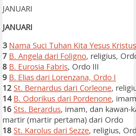
JANUARI
JANUARI
3
Nama Suci Tuhan Kita Yesus Kristu
7
B. Angela dari Foligno
, religius, Ordo
8
B. Eurosia Fabris
, Ordo III
9
B. Elias dari Lorenzana, Ordo I
12
St. Bernardus dari Corleone
, relig
14
B. Odorikus dari Pordenone
, imam
16
Sts. Berardus
, imam, dan kawan-k
martir (martir pertama) dari Ordo
18
St. Karolus dari Sezze
, religius, Or