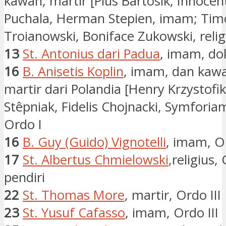
kawan, martir [Pius Bartosik, Innocent
Puchala, Herman Stepien, imam; Tim
Troianowski, Boniface Zukowski, relig
13
St. Antonius dari Padua
, imam, do
16
B. Anisetis Koplin
, imam, dan kaw
martir dari Polandia [Henry Krzystofik
Stêpniak, Fidelis Chojnacki, Symforia
Ordo I
16
B. Guy (Guido) Vignotelli
, imam, O
17
St. Albertus Chmielowski
,religius, 
pendiri
22
St. Thomas More
, martir, Ordo III
23
St. Yusuf Cafasso
, imam, Ordo III