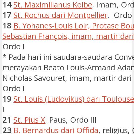
14
St. Maximilianus Kolbe
, imam, Ord
17
St. Rochus dari Montpellier
, Ordo I
18
B. Yohanes-Louis Loir, Protase Bo
Sebastian François, imam, martir dar
Ordo I
* Pada hari ini saudara-saudara Conv
merayakan Beato Louis-Armand Ada
Nicholas Savouret, imam, martir dari
Ordo I
19
St. Louis (Ludovikus) dari Toulous
I
21
St. Pius X
, Paus, Ordo III
23
B. Bernardus dari Offida
, religius,