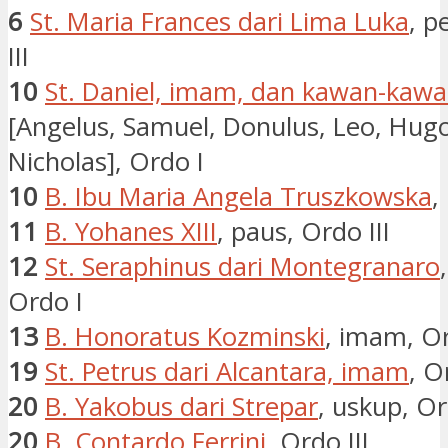
6
St. Maria Frances dari Lima Luka
, p
III
10
St. Daniel, imam, dan kawan-kaw
[Angelus, Samuel, Donulus, Leo, Hugo
Nicholas], Ordo I
10
B. Ibu Maria Angela Truszkowska
,
11
B. Yohanes XIII
, paus, Ordo III
12
St. Seraphinus dari Montegranaro
Ordo I
13
B. Honoratus Kozminski
, imam, Or
19
St. Petrus dari Alcantara, imam
, O
20
B. Yakobus dari Strepar
, uskup, Or
20
B. Contardo Ferrini
, Ordo III