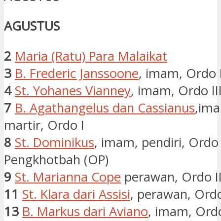
AGUSTUS
2
Maria (Ratu) Para Malaikat
3
B. Frederic Janssoone
, imam, Ordo 
4
St. Yohanes Vianney
, imam, Ordo II
7
B. Agathangelus dan Cassianus
,im
martir, Ordo I
8
St. Dominikus
, imam, pendiri, Ordo
Pengkhotbah (OP)
9
St. Marianna Cope
perawan, Ordo I
11
St. Klara dari Assisi
, perawan, Ordo
13
B. Markus dari Aviano
, imam, Ordo