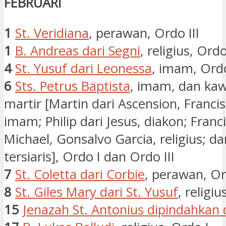
FEBRUARI
1
St. Veridiana
, perawan, Ordo III
1
B. Andreas dari Segni
, religius, Ordo
4
St. Yusuf dari Leonessa
, imam, Ordo
6
Sts. Petrus Baptista
, imam, dan ka
martir [Martin dari Ascension, Francis
imam; Philip dari Jesus, diakon; Franci
Michael, Gonsalvo Garcia, religius; da
tersiaris], Ordo I dan Ordo III
7
St. Coletta dari Corbie
, perawan, Or
8
St. Giles Mary dari St. Yusuf
, religiu
15
Jenazah St. Antonius dipindahkan 