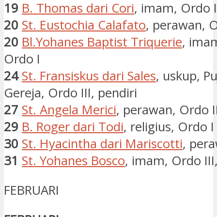
19
B. Thomas dari Cori
, imam, Ordo I
20
St. Eustochia Calafato
, perawan, O
20
Bl.Yohanes Baptist Triquerie
, imam
Ordo I
24
St. Fransiskus dari Sales
, uskup, P
Gereja, Ordo III, pendiri
27
St. Angela Merici
, perawan, Ordo II
29
B. Roger dari Todi
, religius, Ordo I
30
St. Hyacintha dari Mariscotti
, pera
31
St. Yohanes Bosco
, imam, Ordo III
FEBRUARI