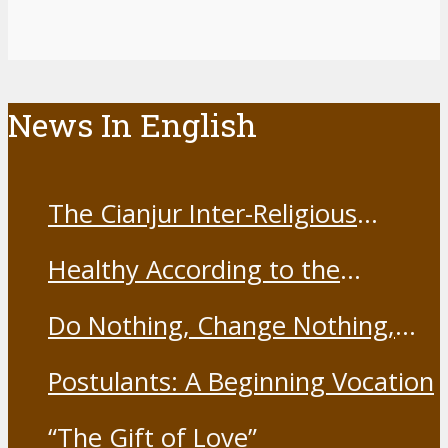
News In English
The Cianjur Inter-Religious
Harmony Forum held the Covid-
Healthy According to the
19 Vaccine
Franciscans
Do Nothing, Change Nothing,
Resist Nothing
Postulants: A Beginning Vocation
“The Gift of Love”