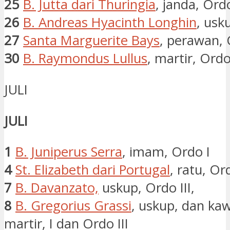
25
B. Jutta dari Thuringia
, janda, Ordo
26
B. Andreas Hyacinth Longhin
, usk
27
Santa Marguerite Bays
, perawan, 
30
B. Raymondus Lullus
, martir, Ordo 
JULI
JULI
1
B. Juniperus Serra
, imam, Ordo I
4
St. Elizabeth dari Portugal
, ratu, Ord
7
B. Davanzato,
uskup, Ordo III,
8
B. Gregorius Grassi
, uskup, dan ka
martir, I dan Ordo III