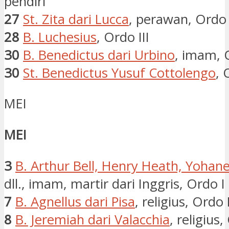
pendiri
27
St. Zita dari Lucca
, perawan, Ordo I
28
B. Luchesius
, Ordo III
30
B. Benedictus dari Urbino
, imam, 
30
St. Benedictus Yusuf Cottolengo
, 
MEI
MEI
3
B. Arthur Bell, Henry Heath, Yoha
dll., imam, martir dari Inggris, Ordo I
7
B. Agnellus dari Pisa
, religius, Ordo 
8
B. Jeremiah dari Valacchia
, religius,