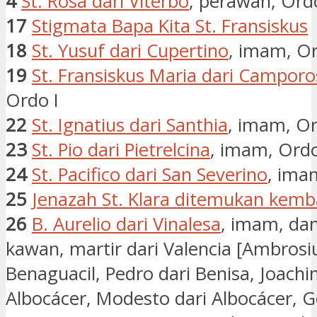
4
St. Rosa dari Viterbo
, perawan, Ordo
17
Stigmata Bapa Kita St. Fransiskus
18
St. Yusuf dari Cupertino
, imam, Or
19
St. Fransiskus Maria dari Camporo
Ordo I
22
St. Ignatius dari Santhia
, imam, Or
23
St. Pio dari Pietrelcina
, imam, Ordo
24
St. Pacifico dari San Severino
, ima
25
Jenazah St. Klara ditemukan kemba
26
B. Aurelio dari Vinalesa
, imam, da
kawan, martir dari Valencia [Ambrosiu
Benaguacil, Pedro dari Benisa, Joachi
Albocácer, Modesto dari Albocácer, 