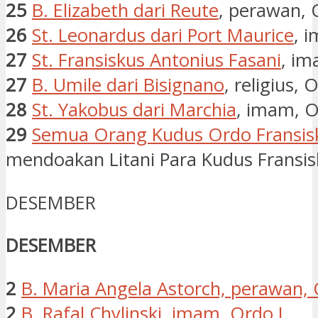
25
B. Elizabeth dari Reute
, perawan, O
26
St. Leonardus dari Port Maurice
, 
27
St. Fransiskus Antonius Fasani
, im
27
B. Umile dari Bisignano
, religius, 
28
St. Yakobus dari Marchia
, imam, O
29
Semua Orang Kudus Ordo Fransis
mendoakan Litani Para Kudus Fransis
DESEMBER
DESEMBER
2
B. Maria Angela Astorch, perawan, 
2
B. Rafal Chylinski, imam, Ordo I