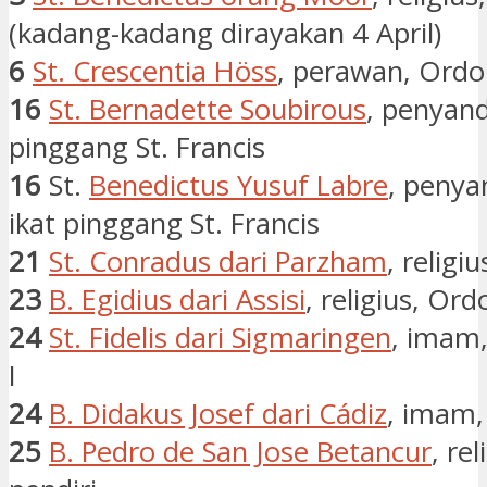
(kadang-kadang dirayakan 4 April)
6
St. Crescentia Höss
, perawan, Ordo 
16
St. Bernadette Soubirous
, penyand
pinggang St. Francis
16
St.
Benedictus Yusuf Labre
, penya
ikat pinggang St. Francis
21
St. Conradus dari Parzham
, religi
23
B. Egidius dari Assisi
, religius, Ordo
24
St. Fidelis dari Sigmaringen
, imam,
I
24
B. Didakus Josef dari Cádiz
, imam,
25
B. Pedro de San Jose Betancur
, rel