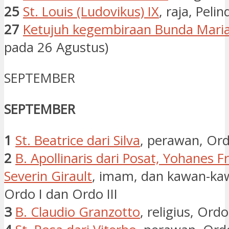
25
St. Louis (Ludovikus) IX
, raja, Peli
27
Ketujuh kegembiraan Bunda Mari
pada 26 Agustus)
SEPTEMBER
SEPTEMBER
1
St. Beatrice dari Silva
, perawan, Ordo
2
B. Apollinaris dari Posat, Yohanes F
Severin Girault
, imam, dan kawan-kaw
Ordo I dan Ordo III
3
B. Claudio Granzotto
, religius, Ordo