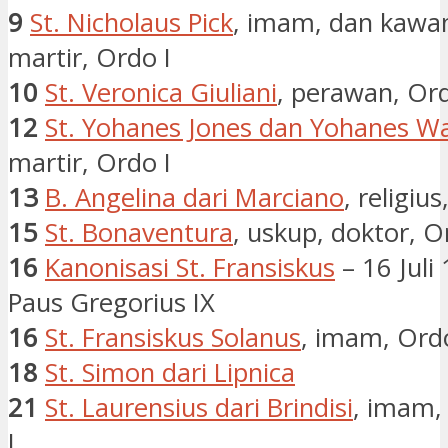
9
St. Nicholaus Pick
, imam, dan kawa
martir, Ordo I
10
St. Veronica Giuliani
, perawan, Ord
12
St. Yohanes Jones dan Yohanes Wa
martir, Ordo I
13
B. Angelina dari Marciano
, religius
15
St. Bonaventura
, uskup, doktor, O
16
Kanonisasi St. Fransiskus
– 16 Juli
Paus Gregorius IX
16
St. Fransiskus Solanus
, imam, Ordo
18
St. Simon dari Lipnica
21
St. Laurensius dari Brindisi
, imam,
I