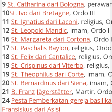
9
St. Catharina dari Bologna
, perawan
10
St. Ivo dari Bretagne
, Ordo III
11
St. Ignatius dari Laconi
, religius, O
12
St. Leopold Mandic
, imam, Ordo I
16
St. Margareta dari Cortona
, Ordo I
17
St. Paschalis Baylon
, religius, Ordo
18
St. Felix dari Cantalice
, religius, Or
19
St. Crispinus dari Viterbo
, religius,
19
St. Theophilus dari Corte
, imam, O
20
St. Bernardinus dari Siena
, imam, 
21
B. Franz Jägerstätter
, Martir, Ordo 
24
Pesta Pemberkatan gereja basilika 
Fransiskus dari Asisi