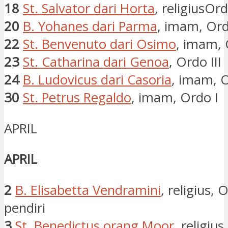
18
St. Salvator dari Horta
, religiusOrd
20
B. Yohanes dari Parma
, imam, Ord
22
St. Benvenuto dari Osimo
, imam, 
23
St. Catharina dari Genoa
, Ordo III
24
B. Ludovicus dari Casoria
, imam, O
30
St. Petrus Regaldo
, imam, Ordo I
APRIL
APRIL
2
B. Elisabetta Vendramini
, religius, O
pendiri
3
St. Benedictus orang Moor
, religius