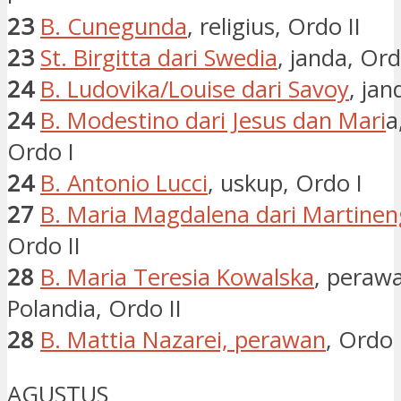
23
B. Cunegunda
, religius, Ordo II
23
St. Birgitta dari Swedia
, janda, Ord
24
B. Ludovika/Louise dari Savoy
, jan
24
B. Modestino dari Jesus dan Mari
a
Ordo I
24
B. Antonio Lucci
, uskup, Ordo I
27
B. Maria Magdalena dari Martine
Ordo II
28
B. Maria Teresia Kowalska
, perawa
Polandia, Ordo II
28
B. Mattia Nazarei, perawan
, Ordo 
AGUSTUS