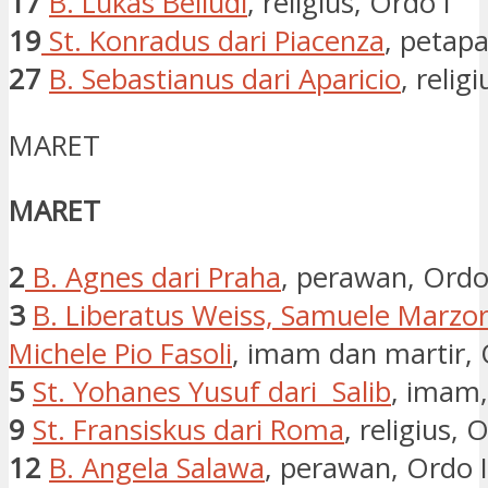
17
B. Lukas Belludi
, religius, Ordo I
19
St. Konradus dari Piacenza
, petapa
27
B. Sebastianus dari Aparicio
, relig
MARET
MARET
2
B. Agnes dari Praha
, perawan, Ordo 
3
B. Liberatus Weiss, Samuele Marzor
Michele Pio Fasoli
, imam dan martir, 
5
St. Yohanes Yusuf dari Salib
, imam,
9
St. Fransiskus dari Roma
, religius, O
12
B. Angela Salawa
, perawan, Ordo I