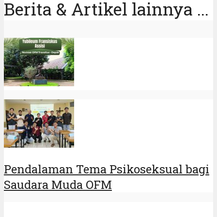
Prapaskah St.Fransiskus