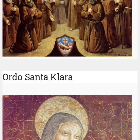
Do Nothing, Change Nothing,
Resist Nothing
Postulants: A Beginning Vocation
“The Gift of Love”
Healthy By Franciscans
OFM Indonesia