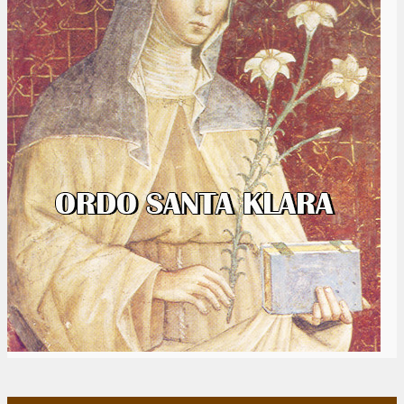
Ordo Fratrum Minorum
Provinsi St. Michael Malaikat Agung -
Indonesia
Alamat Provinsialat:
Jl. Kramat 5/10, Jakarta 14340
Telp. +62-021-3909941
Fax +62-021-3101940
Fransriana