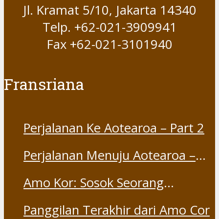
Jl. Kramat 5/10, Jakarta 14340
Telp. +62-021-3909941
Fax +62-021-3101940
Fransriana
Perjalanan Ke Aotearoa – Part 2
Perjalanan Menuju Aotearoa –
Part 1
Amo Kor: Sosok Seorang
“Saudara” dan “Dina” yang
Panggilan Terakhir dari Amo Cor
Otentik