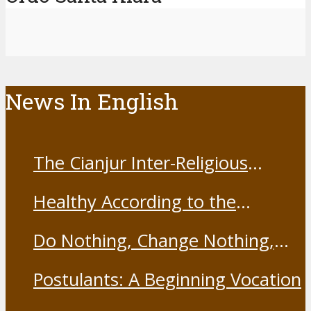
News In English
The Cianjur Inter-Religious
Harmony Forum held the Covid-
Healthy According to the
19 Vaccine
Franciscans
Do Nothing, Change Nothing,
Resist Nothing
Postulants: A Beginning Vocation