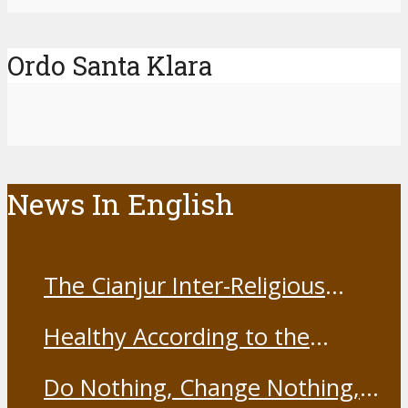
Ordo Santa Klara
News In English
The Cianjur Inter-Religious
Harmony Forum held the Covid-
Healthy According to the
19 Vaccine
Franciscans
Do Nothing, Change Nothing,