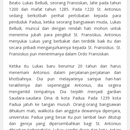
Beato Lukas Belludi, seorang Fransiskan, lahir pada tahun
1200 dan mafat tahun 1285. Pada 1220 St. Antonius
sedang berkotbah perihal pertobatan kepada para
penduduk Padua, ketika seorang bangsawan muda, Lukas
Belludi, muncul dan dengan rendah hati mohon untuk
menerima jubah para pengikut St. Fransiskus. Antonius
menyukai Lukas yang berbakat dan terdidik baik itu dan
secara pribadi menganjurkannya kepada St. Fransiskus. St.
Fransiskus pun menerimanya dalam Ordo Fransiskan.
Ketika itu Lukas baru berumur 20 tahun dan harus
menemani Antonius dalam perjalanan-perjalanan dan
khotbahnya. Dia pun melayaninya sampai hari-hari
terakhirnya dan sepeninggal Antonius, dia segera
mengambil tempatnya. Dia terpilih menjadi gardian
Saudara-saudara Dina di kota Padua. Pada 1239 kota
Padua jatuh ke tangan musuh. Orang-orang bangsawan
dihukum mati, walikota dan anggota dewannya dipenjara,
universitas Padua yang besar itu pun lambat laun ditutup
dan gereja yang dipersembahkan bagi St. Antonius
dibiarkan terbengkelai. Lukas sendiri diusir dari kota, tetapi