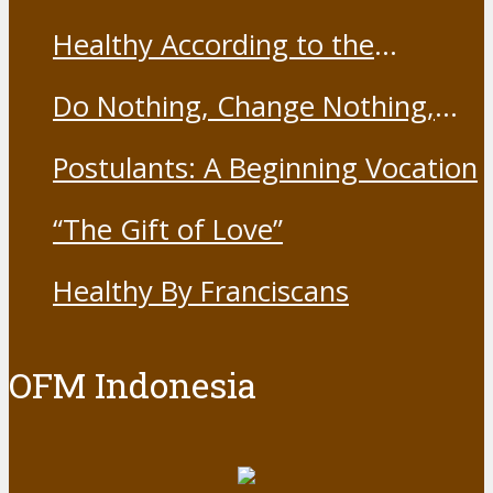
Harmony Forum held the Covid-
Healthy According to the
19 Vaccine
Franciscans
Do Nothing, Change Nothing,
Resist Nothing
Postulants: A Beginning Vocation
“The Gift of Love”
Healthy By Franciscans
OFM Indonesia