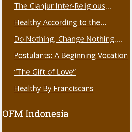
The Cianjur Inter-Religious
Harmony Forum held the Covid-
Healthy According to the
19 Vaccine
Franciscans
Do Nothing, Change Nothing,
Resist Nothing
Postulants: A Beginning Vocation
“The Gift of Love”
Healthy By Franciscans
OFM Indonesia