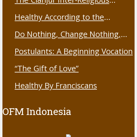
Harmony Forum held the Covid-
Healthy According to the
19 Vaccine
Franciscans
Do Nothing, Change Nothing,
Resist Nothing
Postulants: A Beginning Vocation
“The Gift of Love”
Healthy By Franciscans
OFM Indonesia