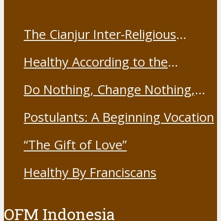
The Cianjur Inter-Religious
Harmony Forum held the Covid-
Healthy According to the
19 Vaccine
Franciscans
Do Nothing, Change Nothing,
Resist Nothing
Postulants: A Beginning Vocation
“The Gift of Love”
Healthy By Franciscans
OFM Indonesia