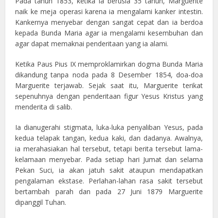
Pada tahun 1853, ketika ia berusia 35 tahun, Marguerite
naik ke meja operasi karena ia mengalami kanker intestin.
Kankernya menyebar dengan sangat cepat dan ia berdoa
kepada Bunda Maria agar ia mengalami kesembuhan dan
agar dapat memaknai penderitaan yang ia alami.
Ketika Paus Pius IX memproklamirkan dogma Bunda Maria
dikandung tanpa noda pada 8 Desember 1854, doa-doa
Marguerite terjawab. Sejak saat itu, Marguerite terikat
sepenuhnya dengan penderitaan figur Yesus Kristus yang
menderita di salib.
Ia dianugerahi stigmata, luka-luka penyaliban Yesus, pada
kedua telapak tangan, kedua kaki, dan dadanya. Awalnya,
ia merahasiakan hal tersebut, tetapi berita tersebut lama-
kelamaan menyebar. Pada setiap hari Jumat dan selama
Pekan Suci, ia akan jatuh sakit ataupun mendapatkan
pengalaman ekstase. Perlahan-lahan rasa sakit tersebut
bertambah parah dan pada 27 Juni 1879 Marguerite
dipanggil Tuhan.