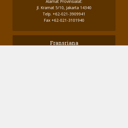
Alamat Provinsialat:
Jl. Kramat 5/10, Jakarta 14340
Telp. +62-021-3909941
Fax +62-021-3101940
Fransriana
Perjalanan Ke Aotearoa – Part 2
Perjalanan Menuju Aotearoa – Part 1
Amo Kor: Sosok Seorang “Saudara” dan “Dina”
yang Otentik
Panggilan Terakhir dari Amo Cor
Amo Kor: “Sembarang saja! O ya?
Sentul Zaman Semi Purba