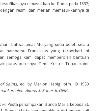
beatifikasinya dimasukkan ke Roma pada 1832;
 dengan resmi dan meriah memasukkannya di
han, bahwa umat-Mu yang setia boleh selalu
t hambamu Fransiskus yang terberkati ini
an semoga kami dapat memperoleh bantuan
ak putus-putusnya. Demi Kristus Tuhan kami.
of Saints
, ed. by Marion Habig, ofm., © 1959
mahkan oleh: Alfons S. Suhardi, OFM.
ber:
Pesta penampakan Bunda Maria kepada St.
31 Bunda Maria menampakkan diri empat kali