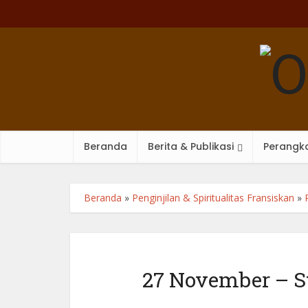
Beranda
Berita & Publikasi
Perangka
Beranda
»
Penginjilan & Spiritualitas Fransiskan
»
27 November – S