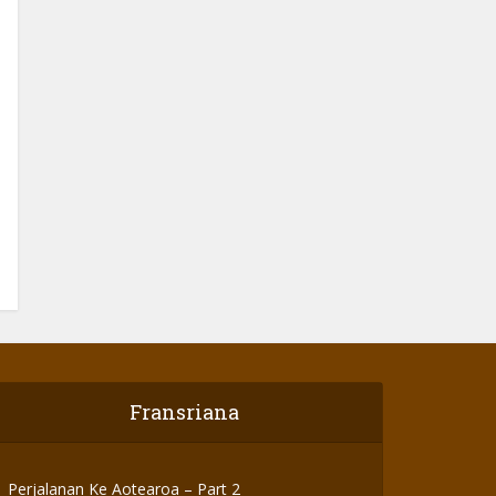
Fransriana
Perjalanan Ke Aotearoa – Part 2