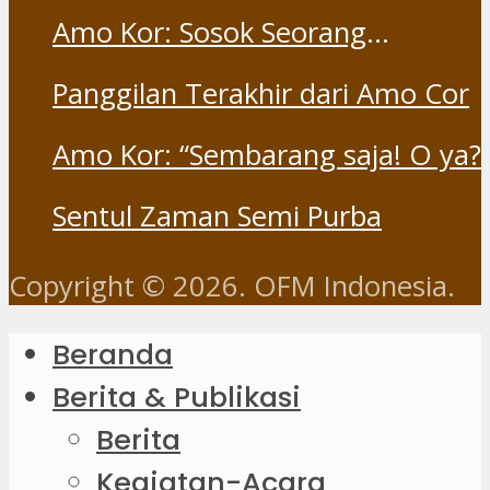
Part 1
Amo Kor: Sosok Seorang
“Saudara” dan “Dina” yang
Panggilan Terakhir dari Amo Cor
Otentik
Amo Kor: “Sembarang saja! O ya?
Sentul Zaman Semi Purba
Copyright © 2026. OFM Indonesia.
Beranda
Berita & Publikasi
Berita
Kegiatan-Acara