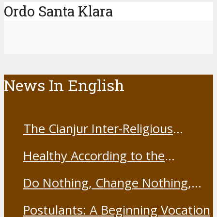
Ordo Santa Klara
News In English
The Cianjur Inter-Religious
Harmony Forum held the Covid-
Healthy According to the
19 Vaccine
Franciscans
Do Nothing, Change Nothing,
Resist Nothing
Postulants: A Beginning Vocation