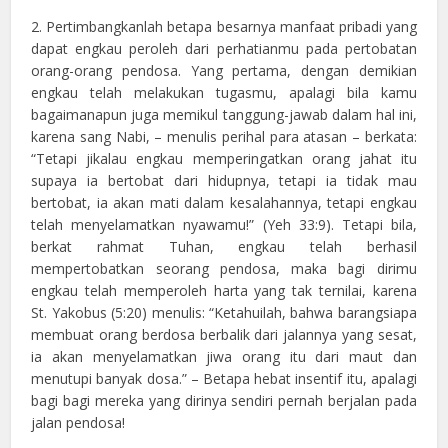
2. Pertimbangkanlah betapa besarnya manfaat pribadi yang
dapat engkau peroleh dari perhatianmu pada pertobatan
orang-orang pendosa. Yang pertama, dengan demikian
engkau telah melakukan tugasmu, apalagi bila kamu
bagaimanapun juga memikul tanggung-jawab dalam hal ini,
karena sang Nabi, – menulis perihal para atasan – berkata:
“Tetapi jikalau engkau memperingatkan orang jahat itu
supaya ia bertobat dari hidupnya, tetapi ia tidak mau
bertobat, ia akan mati dalam kesalahannya, tetapi engkau
telah menyelamatkan nyawamu!” (Yeh 33:9). Tetapi bila,
berkat rahmat Tuhan, engkau telah berhasil
mempertobatkan seorang pendosa, maka bagi dirimu
engkau telah memperoleh harta yang tak ternilai, karena
St. Yakobus (5:20) menulis: “Ketahuilah, bahwa barangsiapa
membuat orang berdosa berbalik dari jalannya yang sesat,
ia akan menyelamatkan jiwa orang itu dari maut dan
menutupi banyak dosa.” – Betapa hebat insentif itu, apalagi
bagi bagi mereka yang dirinya sendiri pernah berjalan pada
jalan pendosa!