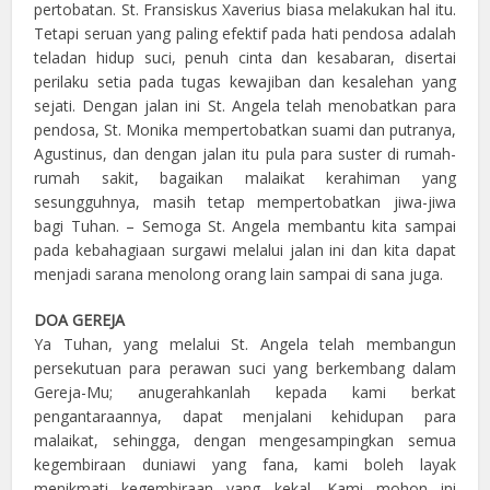
pertobatan. St. Fransiskus Xaverius biasa melakukan hal itu.
Tetapi seruan yang paling efektif pada hati pendosa adalah
teladan hidup suci, penuh cinta dan kesabaran, disertai
perilaku setia pada tugas kewajiban dan kesalehan yang
sejati. Dengan jalan ini St. Angela telah menobatkan para
pendosa, St. Monika mempertobatkan suami dan putranya,
Agustinus, dan dengan jalan itu pula para suster di rumah-
rumah sakit, bagaikan malaikat kerahiman yang
sesungguhnya, masih tetap mempertobatkan jiwa-jiwa
bagi Tuhan. – Semoga St. Angela membantu kita sampai
pada kebahagiaan surgawi melalui jalan ini dan kita dapat
menjadi sarana menolong orang lain sampai di sana juga.
DOA GEREJA
Ya Tuhan, yang melalui St. Angela telah membangun
persekutuan para perawan suci yang berkembang dalam
Gereja-Mu; anugerahkanlah kepada kami berkat
pengantaraannya, dapat menjalani kehidupan para
malaikat, sehingga, dengan mengesampingkan semua
kegembiraan duniawi yang fana, kami boleh layak
menikmati kegembiraan yang kekal. Kami mohon ini