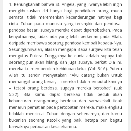
1. Renungkanlah bahwa St. Angela, yang jiwanya lebih ingin
mengkhususkan diri hanya bagi pendidikan orang muda
semata, tidak meremehkan kecenderungan hatinya bagi
cinta Tuhan pada manusia yang tersingkir dan pendosa-
pendosa besar, supaya mereka dapat dipertobatkan. Pada
kenyataannya, tidak ada yang lebih berkenan pada Allah,
daripada membawa seorang pendosa kembali kepada-Nya.
Sesungguhnyalah, alasan mengapa Bapa surgawi kita telah
mengutus Putera Tunggalnya ke dunia adalah supaya tak
seorang pun akan hilang, dan juga supaya, berkat Dia ini,
mereka itu memperoleh kehidupan kekal (Yoh 3:16). Putera
Allah itu sendiri menyatakan: “Aku datang bukan untuk
memanggil orang benar, – mereka tidak membutuhkannya
– tetapi orang berdosa, supaya mereka bertobat” (Luk
5:32). Bila kamu dapat bersikap tidak peduli akan
kehancuran orang-orang berdosa dan samasekali tidak
menaruh perhatian pada pertobatan mereka, maka engkau
tidaklah mencintai Tuhan dengan sebenarnya, dan kamu
bukanlah seorang Katolik yang baik, betapa pun begitu
banyaknya perbuatan kesalehanmu.