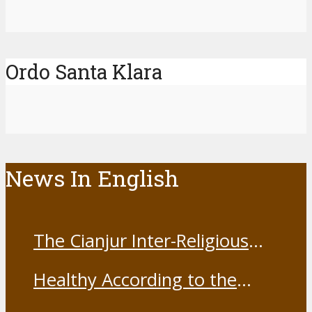
Ordo Santa Klara
News In English
The Cianjur Inter-Religious
Harmony Forum held the Covid-
Healthy According to the
19 Vaccine
Franciscans