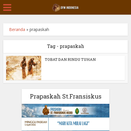
Beranda
»
prapaskah
Tag - prapaskah
TOBAT DAN RINDU TUHAN
Prapaskah St.Fransiskus