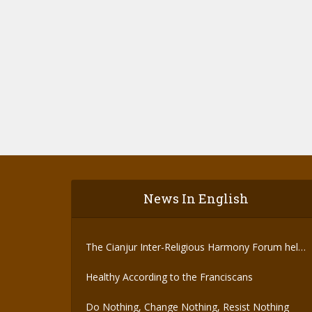
News In English
The Cianjur Inter-Religious Harmony Forum held
the Covid-19 Vaccine
Healthy According to the Franciscans
Do Nothing, Change Nothing, Resist Nothing