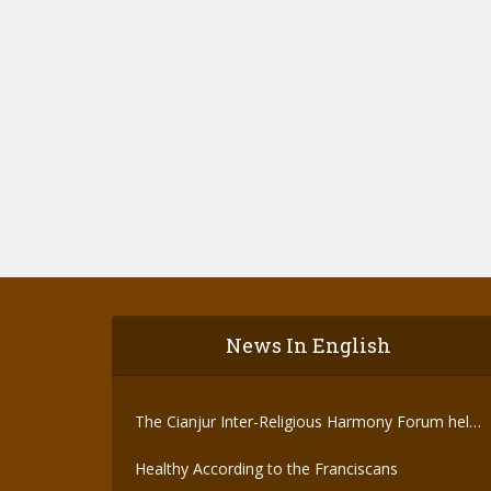
News In English
The Cianjur Inter-Religious Harmony Forum held
the Covid-19 Vaccine
Healthy According to the Franciscans