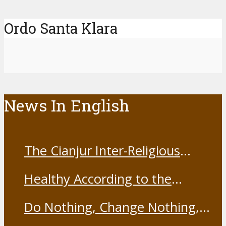
Ordo Santa Klara
News In English
The Cianjur Inter-Religious
Harmony Forum held the Covid-
Healthy According to the
19 Vaccine
Franciscans
Do Nothing, Change Nothing,
Resist Nothing