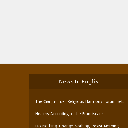
News In English
The Cianjur Inter-Religious Harmony Forum held
the Covid-19 Vaccine
Healthy According to the Franciscans
Do Nothing, Change Nothing, Resist Nothing