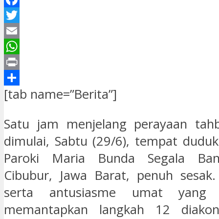
Facebook
Twitter
Email
WhatsApp
Print
Share
[tab name=”Berita”]
Satu jam menjelang perayaan tah
dimulai, Sabtu (29/6), tempat dudu
Paroki Maria Bunda Segala Ban
Cibubur, Jawa Barat, penuh sesak.
serta antusiasme umat yang 
memantapkan langkah 12 diako