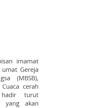
bisan imamat
k umat Gereja
gsa (MBSB),
 Cuaca cerah
hadir turut
n yang akan