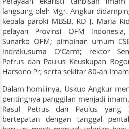
Perayaan ekaristi tahbisan imam 
langsung oleh Mgr. Angkur didamping
kepala paroki MBSB, RD J. Maria R
pelayan Provinsi OFM Indonesia,
Sunarko OFM; pimpinan umum CSE
Indrakusuma O’Carm; rektor Sem
Petrus dan Paulus Keuskupan Bogor
Harsono Pr; serta sekitar 80-an imam
Dalam homilinya, Uskup Angkur men
pentingnya panggilan menjadi imam
Rasul Petrus dan Paulus yang h
bertepatan dengan tanggal pent