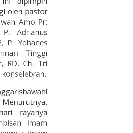
ini dipimpin
i oleh pastor
idwan Amo Pr;
 P. Adrianus
, P. Yohanes
inari Tinggi
, RD. Ch. Tri
 konselebran.
ggarisbawahi
. Menurutnya,
ari rayanya
ahbisan imam