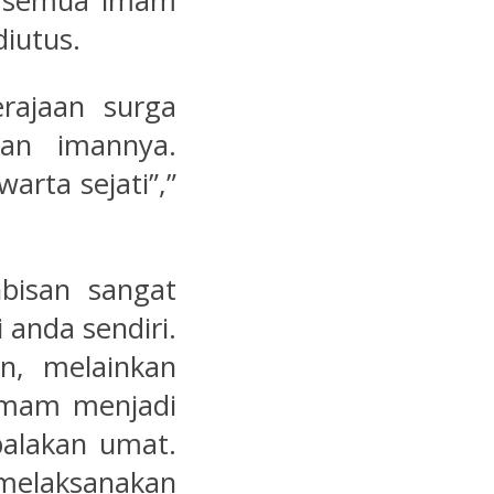
gi semua imam
iutus.
rajaan surga
an imannya.
arta sejati”,”
bisan sangat
 anda sendiri.
n, melainkan
imam menjadi
alakan umat.
 melaksanakan