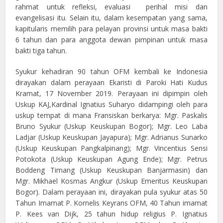
rahmat untuk refleksi, evaluasi perihal misi dan
evangelisasi itu. Selain itu, dalam kesempatan yang sama,
kapitularis memilih para pelayan provinsi untuk masa bakti
6 tahun dan para anggota dewan pimpinan untuk masa
bakti tiga tahun.
Syukur kehadiran 90 tahun OFM kembali ke Indonesia
dirayakan dalam perayaan Ekaristi di Paroki Hati Kudus
Kramat, 17 November 2019. Perayaan ini dipimpin oleh
Uskup KAJ,Kardinal Ignatius Suharyo didampingi oleh para
uskup tempat di mana Fransiskan berkarya: Mgr. Paskalis
Bruno Syukur (Uskup Keuskupan Bogor); Mgr. Leo Laba
Ladjar (Uskup Keuskupan Jayapura); Mgr. Adrianus Sunarko
(Uskup Keuskupan Pangkalpinang); Mgr. Vincentius Sensi
Potokota (Uskup Keuskupan Agung Ende); Mgr. Petrus
Boddeng Timang (Uskup Keuskupan Banjarmasin) dan
Mgr. Mikhael Kosmas Angkur (Uskup Emeritus Keuskupan
Bogor). Dalam perayaan ini, dirayakan pula syukur atas 50
Tahun Imamat P. Kornelis Keyrans OFM, 40 Tahun imamat
P. Kees van Dijk, 25 tahun hidup religius P. Ignatius