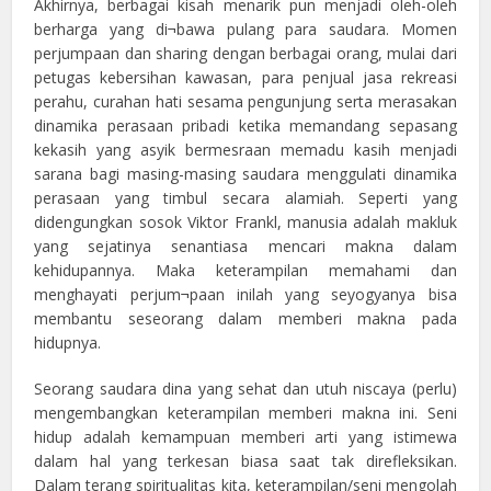
Akhirnya, berbagai kisah menarik pun menjadi oleh-oleh
berharga yang di¬bawa pulang para saudara. Momen
perjumpaan dan sharing dengan berbagai orang, mulai dari
petugas kebersihan kawasan, para penjual jasa rekreasi
perahu, curahan hati sesama pengunjung serta merasakan
dinamika perasaan pribadi ketika memandang sepasang
kekasih yang asyik bermesraan memadu kasih menjadi
sarana bagi masing-masing saudara menggulati dinamika
perasaan yang timbul secara alamiah. Seperti yang
didengungkan sosok Viktor Frankl, manusia adalah makluk
yang sejatinya senantiasa mencari makna dalam
kehidupannya. Maka keterampilan memahami dan
menghayati perjum¬paan inilah yang seyogyanya bisa
membantu seseorang dalam memberi makna pada
hidupnya.
Seorang saudara dina yang sehat dan utuh niscaya (perlu)
mengembangkan keterampilan memberi makna ini. Seni
hidup adalah kemampuan memberi arti yang istimewa
dalam hal yang terkesan biasa saat tak direfleksikan.
Dalam terang spiritualitas kita, keterampilan/seni mengolah