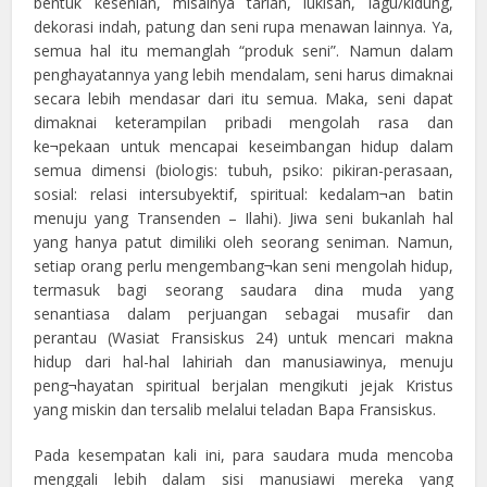
bentuk kesenian, misalnya tarian, lukisan, lagu/kidung,
dekorasi indah, patung dan seni rupa menawan lainnya. Ya,
semua hal itu memanglah “produk seni”. Namun dalam
penghayatannya yang lebih mendalam, seni harus dimaknai
secara lebih mendasar dari itu semua. Maka, seni dapat
dimaknai keterampilan pribadi mengolah rasa dan
ke¬pekaan untuk mencapai keseimbangan hidup dalam
semua dimensi (biologis: tubuh, psiko: pikiran-perasaan,
sosial: relasi intersubyektif, spiritual: kedalam¬an batin
menuju yang Transenden – Ilahi). Jiwa seni bukanlah hal
yang hanya patut dimiliki oleh seorang seniman. Namun,
setiap orang perlu mengembang¬kan seni mengolah hidup,
termasuk bagi seorang saudara dina muda yang
senantiasa dalam perjuangan sebagai musafir dan
perantau (Wasiat Fransiskus 24) untuk mencari makna
hidup dari hal-hal lahiriah dan manusiawinya, menuju
peng¬hayatan spiritual berjalan mengikuti jejak Kristus
yang miskin dan tersalib melalui teladan Bapa Fransiskus.
Pada kesempatan kali ini, para saudara muda mencoba
menggali lebih dalam sisi manusiawi mereka yang