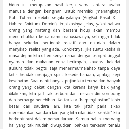
hidup ini merupakan hasil kerja sama antara usaha
manusia dengan keinginan untuk memiliki (menangkap)
Roh Tuhan melebihi segala-galanya (AngBul Pasal X –
Habere Spiritum Domini). Implikasinya jelas, yakni bahwa
orang yang matang dan berseni hidup akan mampu
menumbuhkan keutamaan manusiawinya, sehingga tidak
hanya sekedar bertindak reaktif dan naluriah dalam
menyikapi realita yang ada. Konkretnya, jika suatu ketika di
masa depan kita diberi kenyamanan dengan tempat tinggal
nyaman dan makanan enak berlimpah, saudara keledai
(tubuh) tidak begitu saja menerima/melahap tanpa daya
kritis hendak menjaga spirit kesederhanaan, apalagi segi
kesehatan. Saat nanti banyak pujian kita terima dan banyak
orang yang dekat dengan kita karena karya baik yang
dilakukan, kita jadi tak terbuai dan merasa diri sombong
dan berharga berlebihan. Ketika kita “berpenghasilan” lebih
besar dari saudara lain, kita tak jatuh pada sikap
merendahkan saudara lain yang kita nilai tidak “seaktif” kita
berkontribusi dalam persaudaraan. Semua hal ini memang
hal yang tak mudah diwujudkan, bahkan terkesan terlalu