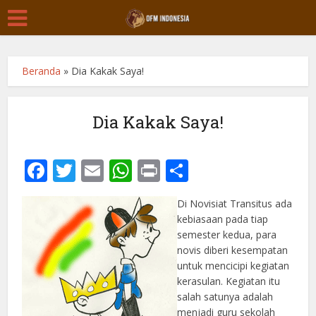
Beranda
»
Dia Kakak Saya!
Dia Kakak Saya!
Facebook
Twitter
Email
WhatsApp
Print
Share
Di Novisiat Transitus ada
kebiasaan pada tiap
semester kedua, para
novis diberi kesempatan
untuk mencicipi kegiatan
kerasulan. Kegiatan itu
salah satunya adalah
menjadi guru sekolah