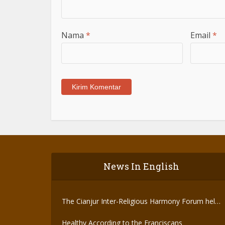
Nama
*
Email
*
News In English
The Cianjur Inter-Religious Harmony Forum held
the Covid-19 Vaccine
Healthy According to the Franciscans