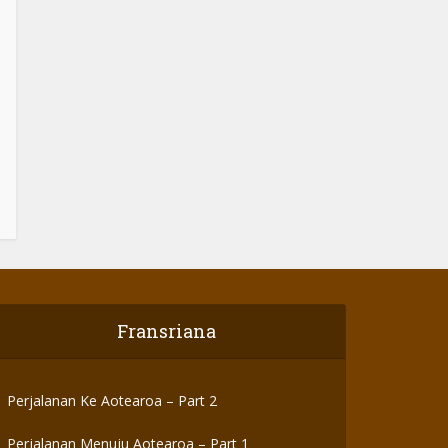
Fransriana
Perjalanan Ke Aotearoa – Part 2
Perjalanan Menuju Aotearoa – Part 1