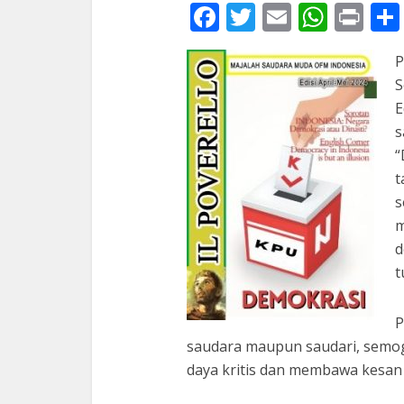
Facebook
Twitter
Email
What
Pri
P
S
E
s
“
t
s
m
d
t
P
saudara maupun saudari, semog
daya kritis dan membawa kesan 