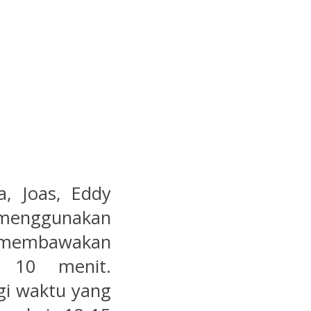
a, Joas, Eddy
 menggunakan
g membawakan
i 10 menit.
egi waktu yang