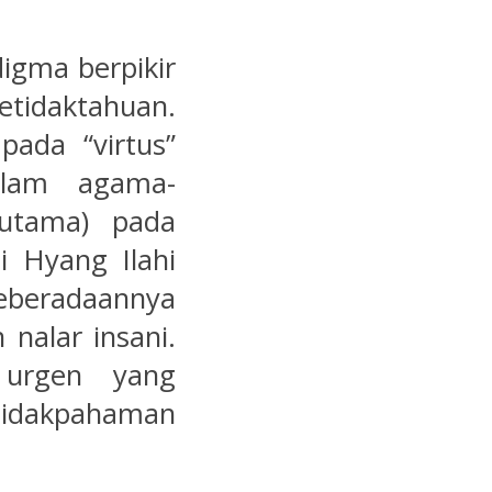
digma berpikir
idaktahuan.
pada “virtus”
alam agama-
rutama) pada
i Hyang Ilahi
eradaannya
nalar insani.
 urgen yang
tidakpahaman