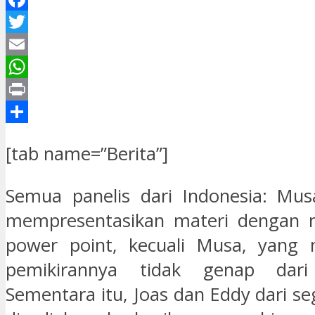
Facebook
Twitter
Email
WhatsApp
Print
Share
[tab name=”Berita”]
Semua panelis dari Indonesia: Mus
mempresentasikan materi dengan
power point, kecuali Musa, yan
pemikirannya tidak genap dar
Sementara itu, Joas dan Eddy dari s