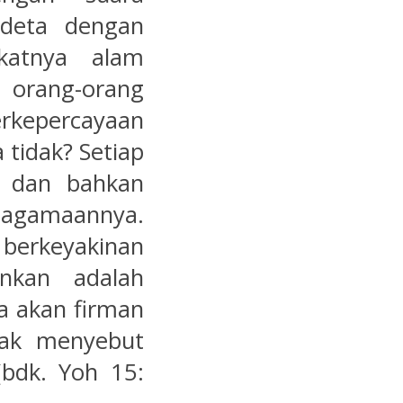
ndeta dengan
katnya alam
 orang-orang
erkepercayaan
 tidak? Setiap
f dan bahkan
gamaannya.
berkeyakinan
ankan adalah
ta akan firman
dak menyebut
bdk. Yoh 15: