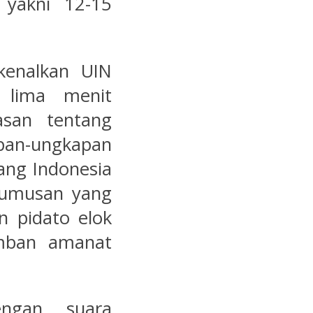
 yakni 12-15
kenalkan UIN
a lima menit
asan tentang
pan-ungkapan
rang Indonesia
rumusan yang
n pidato elok
mban amanat
engan suara