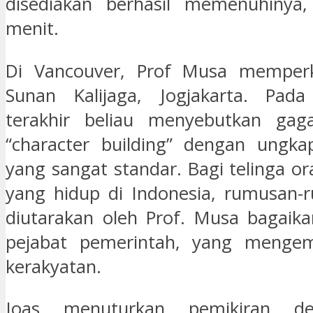
disediakan berhasil memenuhinya,
menit.
Di Vancouver, Prof Musa memper
Sunan Kalijaga, Jogjakarta. Pad
terakhir beliau menyebutkan gag
“character building” dengan ungka
yang sangat standar. Bagi telinga o
yang hidup di Indonesia, rumusan-
diutarakan oleh Prof. Musa bagaika
pejabat pemerintah, yang menge
kerakyatan.
Joas menuturkan pemikiran d