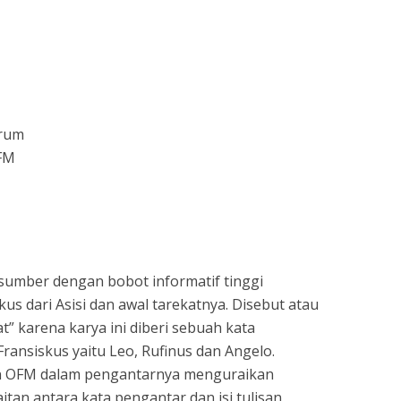
sApp
nt
Share
orum
OFM
sumber dengan bobot informatif tinggi
us dari Asisi dan awal tarekatnya. Disebut atau
at” karena karya ini diberi sebuah kata
ransiskus yaitu Leo, Rufinus dan Angelo.
n OFM dalam pengantarnya menguraikan
tan antara kata pengantar dan isi tulisan