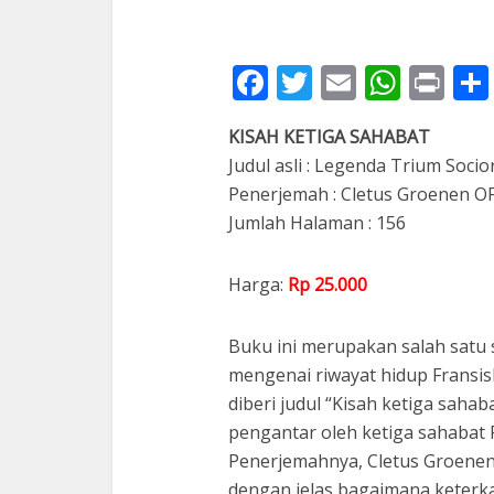
Facebook
Twitter
Email
What
Pri
KISAH KETIGA SAHABAT
Judul asli : Legenda Trium Soci
Penerjemah : Cletus Groenen 
Jumlah Halaman : 156
Harga:
Rp 25.000
Buku ini merupakan salah satu 
mengenai riwayat hidup Fransisk
diberi judul “Kisah ketiga sahab
pengantar oleh ketiga sahabat F
Penerjemahnya, Cletus Groene
dengan jelas bagaimana keterkai