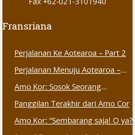
Fax +62-021-3101940
Fransriana
Perjalanan Ke Aotearoa – Part 2
Perjalanan Menuju Aotearoa –
Part 1
Amo Kor: Sosok Seorang
“Saudara” dan “Dina” yang
Panggilan Terakhir dari Amo Cor
Otentik
Amo Kor: “Sembarang saja! O ya?