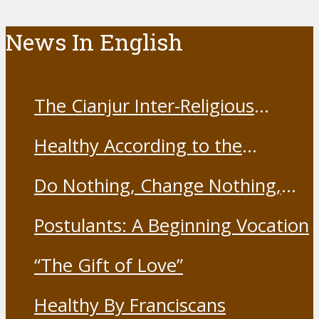
News In English
The Cianjur Inter-Religious
Harmony Forum held the Covid-
Healthy According to the
19 Vaccine
Franciscans
Do Nothing, Change Nothing,
Resist Nothing
Postulants: A Beginning Vocation
“The Gift of Love”
Healthy By Franciscans