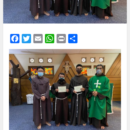
Facebook
Twitter
Email
WhatsApp
Print
Share