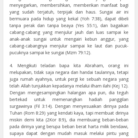
menyegarkan, membersihkan, memberikan manfaat bagi
yang sudah terjatuh, terpijak dan haus. Sungai air ini
bermuara pada hidup yang kekal (Yoh 7:38), dapat dibeli
tanpa perak dan tanpa beaya (Yes 55:1), dan bagaikan
cabang-cabang yang menjulur jauh dan luas sampai ke
anak-anak sungai untuk mengairi kebun anggur, yang
cabang-cabangnya menjulur sampai ke laut dan pucuk-
pucuknya sampai ke sungai (Mzm 79:12).
4. Mengikuti teladan bapa kita Abraham, orang ini
melupakan, tidak saja negara dan handai taulannya, tetapi
juga rumah ayahnya, untuk pergi ke sebuah negara yang
telah Allah tunjukkan kepadanya melalui ilham ilahi (Kej 12).
Dengan mengesampingkan halangan apa pun, dia teguh
bertekad untuk memenangkan hadiah panggilan
surgawinya (Fil 3:14). Dengan menyesuaikan dirinya pada
Tuhan (Rom 8:29) yang kendati kaya, tapi membuat dirinya
miskin demi kita (2Kor 8:9), dia membuang beban-beban
pada dirinya yang berupa beban berat harta milik bendawi,
supaya dapat dengan mudah masuk melalui pintu yang