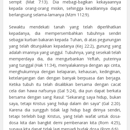
sempit (Mat 7:13). Dia mebagi-bagikan kekayaannya
kepada orang-orang miskin, sehingga keadilannya dapat
berlangsung selama-lamanya (Mzm 112:9).
Sewaktu mendekati tanah yang telah diperlihatkan
kepadanya, dia mempersembahkan tubuhnya sendiri
sebagai kurban bakaran kepada Tuhan, di atas pegunungan
yang telah ditunjukkan kepadanya (Kej 22:2), gunung yang
adalah imannya yang unggul. Tubuhnya, yang sesekali telah
memperdaya dia, dia mengurbankan Yeftah, puterinya
yang tunggal (Hak 11:34), menyalakannya dengan api cinta,
menghukumnya dengan kelaparan, kehausan, kedinginan,
ketelanjangan dan dengan banyak berpuasa dan berjaga.
Ketika tubuh itu telah disalibkan bersama dengan cacat
cela dan hawa nafsunya (Gal 5:24), dia pun dapat berkata
bersama dengan sang Rasul: “Sekarang saya hidup, bukan
saya, tetapi Kristus yang hidup dalam diri saya” (Gal 2:20).
Karena dia sungguh tidak lagi hidup bagi dirinya sendiri,
tetapi terlebih bagi Kristus, yang telah wafat untuk dosa-
dosa kita dan bangkit demi pembenaran kita (Rom 4:25),
supaya kita dapat tidak lagi menjadi budak dosa (Rom 6:6).