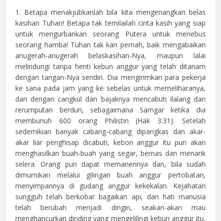
1. Betapa menakjubkanlah bila kita mengenangkan belas
kasihan Tuhan! Betapa tak ternilailah cinta kasih yang siap
untuk mengurbankan seorang Putera untuk menebus
seorang hamba! Tuhan tak kan pernah, baik mengabaikan
anugerah-anugerah belaskasihan-Nya, maupun lalai
melindungi tanpa henti kebun anggur yang telah ditanam
dengan tangan-Nya sendiri. Dia mengirimkan para pekerja
ke sana pada jam yang ke sebelas untuk memeliharanya,
dan dengan cangkul dan bajaknya mencabuti ilalang dan
rerumputan berduri, sebagaimana Samgar ketika dia
membunuh 600 orang Philistin (Hak 3:31). Setelah
sedemikian banyak cabang-cabang dipangkas dan akar-
akar liar penghisap dicabuti, kebon anggur itu pun akan
menghasilkan buah-buah yang segar, bernas dan menarik
selera. Orang pun dapat memanennya dan, bila sudah
dimurnikan melalui gilingan buah anggur pertobatan,
menyimpannya di gudang anggur kekekalan. Kejahatan
sungguh telah berkobar bagaikan api, dan hati manusia
telah berubah menjadi dingin, seakan-akan mau
menghancurkan dinding yang mengelilingi kebun anggur itu,