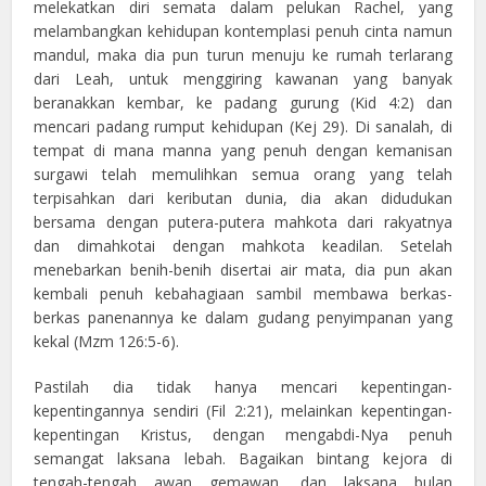
melekatkan diri semata dalam pelukan Rachel, yang
melambangkan kehidupan kontemplasi penuh cinta namun
mandul, maka dia pun turun menuju ke rumah terlarang
dari Leah, untuk menggiring kawanan yang banyak
beranakkan kembar, ke padang gurung (Kid 4:2) dan
mencari padang rumput kehidupan (Kej 29). Di sanalah, di
tempat di mana manna yang penuh dengan kemanisan
surgawi telah memulihkan semua orang yang telah
terpisahkan dari keributan dunia, dia akan didudukan
bersama dengan putera-putera mahkota dari rakyatnya
dan dimahkotai dengan mahkota keadilan. Setelah
menebarkan benih-benih disertai air mata, dia pun akan
kembali penuh kebahagiaan sambil membawa berkas-
berkas panenannya ke dalam gudang penyimpanan yang
kekal (Mzm 126:5-6).
Pastilah dia tidak hanya mencari kepentingan-
kepentingannya sendiri (Fil 2:21), melainkan kepentingan-
kepentingan Kristus, dengan mengabdi-Nya penuh
semangat laksana lebah. Bagaikan bintang kejora di
tengah-tengah awan gemawan, dan laksana bulan