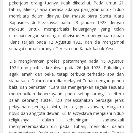
pekerjaan orang tuanya tidak diketahui. Pada umur 21
tahun, Mieczyslawa merasa adanya panggilan untuk hidup
membiara dalam dirinya. Dia masuk biara Santa Klara
Kapusines di Przasnysa pada 23 Januari 1923 dengan
maksud untuk memperbaiki keluarganya yang telah
diresapi dengan semangat atheisme. Hari pengenaan jubah
Klaris terjadi pada 12 Agustus 1923 dan dia mengambil
sebagai nama biaranya: Teresia dari Kanak-kanak Yesus.
Dia mengikrarkan profesi pertamanya pada 15 Agustus
1924 dan profesi kekalnya pada 26 Juli 1928. Pribadinya
agak lemah dan peka, tetapi terbuka terhadap apa dan
siapa saja. Dalam biara dia melayani Tuhan dengan penuh
bakti dan perhatian. “Cara dia mengerjakan segala sesuatu
menimbulkan kepercayaan pada setiap orang,” ceritera
salah seorang suster. Dia melaksanakan berbagai jenis
pelayanan: penjaga pintu, koster, pustakawan, magistra
novis dan anggota dewan. Sr. Mieczyslawa menjalani hidup
religiusnya dalam keheningan, samasekali
mempersembahkan diri pada Tuhan, mencolok dalam
semangatnya. Pada suatu hari pelayanannya pada Tuhan