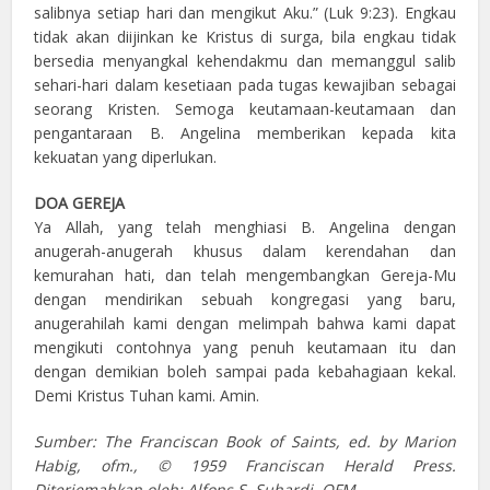
salibnya setiap hari dan mengikut Aku.” (Luk 9:23). Engkau
tidak akan diijinkan ke Kristus di surga, bila engkau tidak
bersedia menyangkal kehendakmu dan memanggul salib
sehari-hari dalam kesetiaan pada tugas kewajiban sebagai
seorang Kristen. Semoga keutamaan-keutamaan dan
pengantaraan B. Angelina memberikan kepada kita
kekuatan yang diperlukan.
DOA GEREJA
Ya Allah, yang telah menghiasi B. Angelina dengan
anugerah-anugerah khusus dalam kerendahan dan
kemurahan hati, dan telah mengembangkan Gereja-Mu
dengan mendirikan sebuah kongregasi yang baru,
anugerahilah kami dengan melimpah bahwa kami dapat
mengikuti contohnya yang penuh keutamaan itu dan
dengan demikian boleh sampai pada kebahagiaan kekal.
Demi Kristus Tuhan kami. Amin.
Sumber: The Franciscan Book of Saints, ed. by Marion
Habig, ofm., © 1959 Franciscan Herald Press.
Diterjemahkan oleh: Alfons S. Suhardi, OFM.