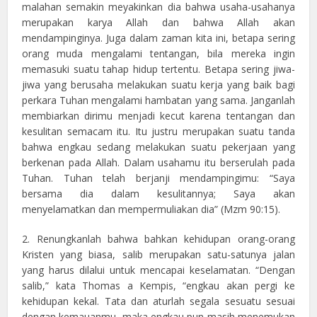
malahan semakin meyakinkan dia bahwa usaha-usahanya
merupakan karya Allah dan bahwa Allah akan
mendampinginya. Juga dalam zaman kita ini, betapa sering
orang muda mengalami tentangan, bila mereka ingin
memasuki suatu tahap hidup tertentu. Betapa sering jiwa-
jiwa yang berusaha melakukan suatu kerja yang baik bagi
perkara Tuhan mengalami hambatan yang sama. Janganlah
membiarkan dirimu menjadi kecut karena tentangan dan
kesulitan semacam itu. Itu justru merupakan suatu tanda
bahwa engkau sedang melakukan suatu pekerjaan yang
berkenan pada Allah. Dalam usahamu itu berserulah pada
Tuhan. Tuhan telah berjanji mendampingimu: “Saya
bersama dia dalam kesulitannya; Saya akan
menyelamatkan dan mempermuliakan dia” (Mzm 90:15).
2. Renungkanlah bahwa bahkan kehidupan orang-orang
Kristen yang biasa, salib merupakan satu-satunya jalan
yang harus dilalui untuk mencapai keselamatan. “Dengan
salib,” kata Thomas a Kempis, “engkau akan pergi ke
kehidupan kekal. Tata dan aturlah segala sesuatu sesuai
dengan kemauanmu, maka engkau pun masih menemukan