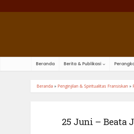
Beranda
Berita & Publikasi
Perangka
Beranda
»
Penginjilan & Spiritualitas Fransiskan
»
25 Juni – Beata 