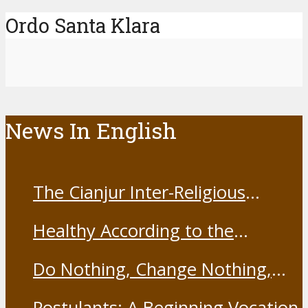
Ordo Santa Klara
News In English
The Cianjur Inter-Religious
Harmony Forum held the Covid-
Healthy According to the
19 Vaccine
Franciscans
Do Nothing, Change Nothing,
Resist Nothing
Postulants: A Beginning Vocation