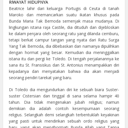
RIWAYAT HIDUPNYA
Beatrice lahir dari keluarga Portugis di Ceuta di tanah
Maroko dan memancarkan suatu ikatan khusus pada
Bunda Maria Tak Bernoda semenjak masa mudanya. Di
lingkungan istana raja Castile, dia dituduh dan dijebloskan
ke dalam penjara oleh seorang ratu yang dilanda cemburu,
tetapi berkat campur tangan yang nyata dari Ratu Surga
Yang Tak Bernoda, dia dibebaskan dan namanya dipulihkan
dengan hormat yang besar. Kemudian dia meninggalkan
istana itu dan pergi ke Toledo. Di tengah perjalanannya ke
sana itu St. Fransiskus dan St. Antonius menampakkan diri
kepadanya dan menyatakan bahwa dia akan menjadi
seorang pendiri tarekat yang baru.
Di Toledo dia mengundurkan diri ke sebuah biara Suster-
suster Cistersian dan tinggal di sana selama hampir 40
tahun. Dia tidak mengenakan jubah religius; namun
demikian dia adalah contoh kesempurnaan seorang
religius. Selangkah demi selangkah terbentuklah keyakinan
yang pasti untuk mendirikan sebuah ordo religius yang
baru, yang akan menghormati Bunda Allah yang Tanpa