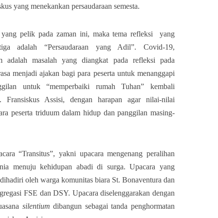
iskus yang menekankan persaudaraan semesta.
a yang pelik pada zaman ini, maka tema refleksi yang
tiga adalah “Persaudaraan yang Adil”. Covid-19,
lam adalah masalah yang diangkat pada refleksi pada
rasa menjadi ajakan bagi para peserta untuk menanggapi
anggilan untuk “memperbaiki rumah Tuhan” kembali
 Fransiskus Assisi, dengan harapan agar nilai-nilai
para peserta triduum dalam hidup dan panggilan masing-
cara “Transitus”, yakni upacara mengenang peralihan
dunia menuju kehidupan abadi di surga. Upacara yang
 dihadiri oleh warga komunitas biara St. Bonaventura dan
ongregasi FSE dan DSY. Upacara diselenggarakan dengan
suasana
s
ilentium
dibangun sebagai tanda penghormatan