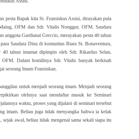
nsiskus Assisi.
n pesta Bapak kita St. Fransiskus Assisi, dirayakan pula
l Maing, OFM dan Sdr. Vitalis Nonggur, OFM. Saudara
n anggota Gardianat Greccio, merayakan pesta 40 tahun
para Saudara Dina di komunitas Biara St. Bonaventura,
ur 40 tahun imamat dipimpin oleh Sdr. Rikardus Selan,
 OFM. Dalam homilinya Sdr. Vitalis banyak berkisah
gai seorang Imam Fransiskan.
 panggilan untuk menjadi seorang imam. Menjadi seorang
erpikirkan olehnya saat mendaftar masuk ke Seminari
jalannya waktu, proses yang dijalani di seminari tersebut
ang imam. Beliau juga tidak menyangka bahwa ia kelak
 sejak awal, beliau tidak mengenal sama sekali siapa itu