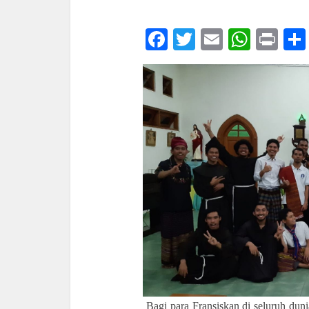
Facebook
Twitter
Email
What
Pri
Bagi para Fransiskan di seluruh duni