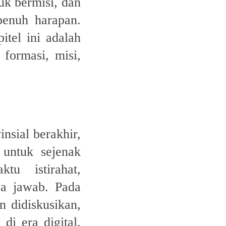
tuk bermisi, dan
enuh harapan.
itel ini adalah
 formasi, misi,
insial berakhir,
 untuk sejenak
ktu istirahat,
ya jawab. Pada
n didiskusikan,
di era digital,