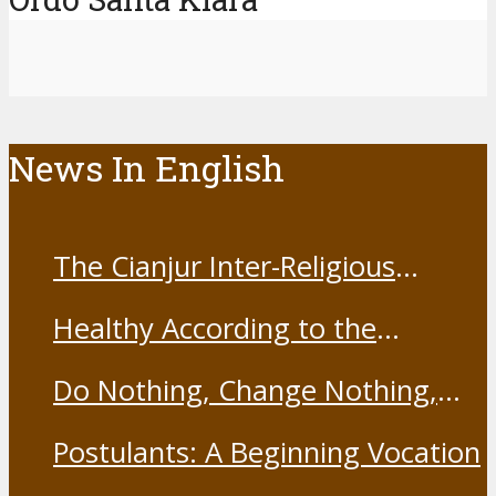
News In English
The Cianjur Inter-Religious
Harmony Forum held the Covid-
Healthy According to the
19 Vaccine
Franciscans
Do Nothing, Change Nothing,
Resist Nothing
Postulants: A Beginning Vocation