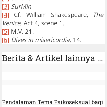
[3]
SurMin
[4]
Cf. William Shakespeare,
The 
Venice
, Act 4, scene 1
.
[5]
M.V. 21.
[6]
Dives in misericordia
, 14.
Berita & Artikel lainnya ...
Pendalaman Tema Psikoseksual bagi