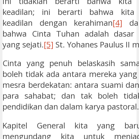
Ini tidaklah berarti bahwa kita
keadilan; ini berarti bahwa ki
keadilan dengan kerahiman
[4]
dan
bahwa Cinta Tuhan adalah dasar d
yang sejati.
[5]
St. Yohanes Paulus II 
Cinta yang penuh belaskasih sama 
boleh tidak ada antara mereka yang 
mesra berdekatan: antara suami dan 
para sahabat; dan tak boleh tid
pendidikan dan dalam karya pastoral.
Kapitel General kita yang bar
mengundang kita untuk menja