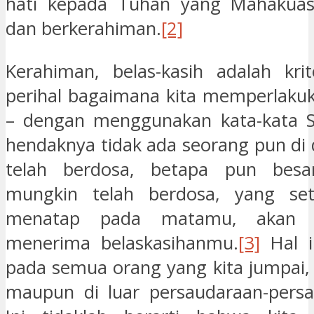
hati kepada Tuhan yang Mahakuasa,
dan berkerahiman.
[2]
Kerahiman, belas-kasih adalah krit
perihal bagaimana kita memperlakuk
– dengan menggunakan kata-kata St
hendaknya tidak ada seorang pun di 
telah berdosa, betapa pun besa
mungkin telah berdosa, yang se
menatap pada matamu, akan p
menerima belaskasihanmu.
[3]
Hal i
pada semua orang yang kita jumpai, 
maupun di luar persaudaraan-persa