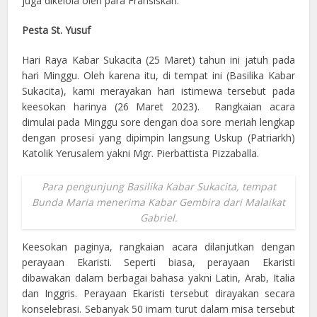
juga dikelola oleh para Fransiskan.
Pesta St. Yusuf
Hari Raya Kabar Sukacita (25 Maret) tahun ini jatuh pada
hari Minggu. Oleh karena itu, di tempat ini (Basilika Kabar
Sukacita), kami merayakan hari istimewa tersebut pada
keesokan harinya (26 Maret 2023). Rangkaian acara
dimulai pada Minggu sore dengan doa sore meriah lengkap
dengan prosesi yang dipimpin langsung Uskup (Patriarkh)
Katolik Yerusalem yakni Mgr. Pierbattista Pizzaballa.
Para pengunjung Basilika Kabar Sukacita, tempat
Bunda Maria menerima Kabar Gembira dari Malaikat
Gabriel.
Keesokan paginya, rangkaian acara dilanjutkan dengan
perayaan Ekaristi. Seperti biasa, perayaan Ekaristi
dibawakan dalam berbagai bahasa yakni Latin, Arab, Italia
dan Inggris. Perayaan Ekaristi tersebut dirayakan secara
konselebrasi. Sebanyak 50 imam turut dalam misa tersebut