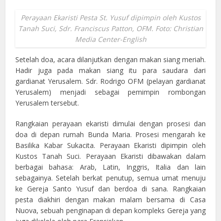
Perayaan Ekaristi Pesta St. Yusuf dipimpin oleh Kustos
Tanah Suci, Sdr. Franciscus Patton, OFM. Foto: Christian
Media Center-English
Setelah doa, acara dilanjutkan dengan makan siang meriah.
Hadir juga pada makan siang itu para saudara dari
gardianat Yerusalem. Sdr. Rodrigo OFM (pelayan gardianat
Yerusalem) menjadi sebagai pemimpin rombongan
Yerusalem tersebut.
Rangkaian perayaan ekaristi dimulai dengan prosesi dan
doa di depan rumah Bunda Maria. Prosesi mengarah ke
Basilika Kabar Sukacita. Perayaan Ekaristi dipimpin oleh
Kustos Tanah Suci. Perayaan Ekaristi dibawakan dalam
berbagai bahasa: Arab, Latin, Inggris, Italia dan lain
sebagainya. Setelah berkat penutup, semua umat menuju
ke Gereja Santo Yusuf dan berdoa di sana. Rangkaian
pesta diakhiri dengan makan malam bersama di Casa
Nuova, sebuah penginapan di depan kompleks Gereja yang