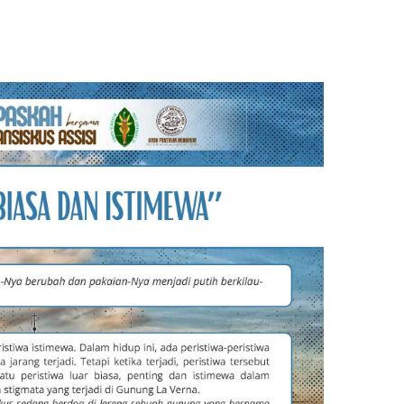
sApp
nt
Share