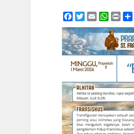
Facebook
Twitter
Email
What
Pri