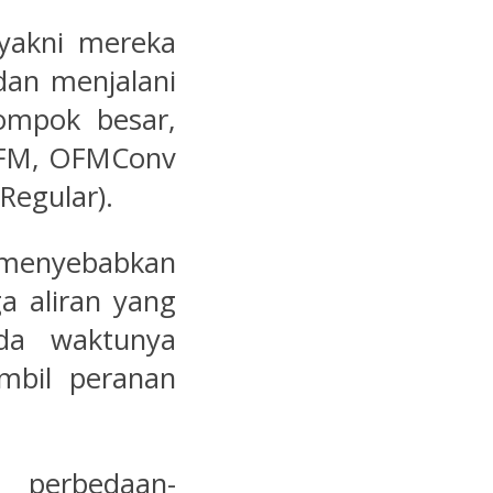
 yakni mereka
dan menjalani
ompok besar,
 OFM, OFMConv
egular).
 menyebabkan
a aliran yang
da waktunya
bil peranan
, perbedaan-