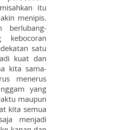
misahkan itu
akin menipis.
 berlubang-
g kebocoran
edekatan satu
adi kuat dan
a kita sama-
rus menerus
langgam yang
 waktu maupun
t kita semua
saja menjadi
ke kanan dan