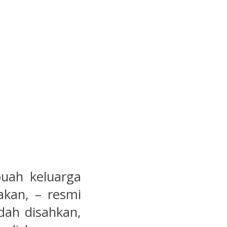
uah keluarga
kan, – resmi
dah disahkan,