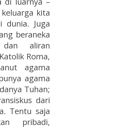
 di luarnya –
 keluarga kita
i dunia. Juga
ang beraneka
dan aliran
Katolik Roma,
ganut agama
 punya agama
danya Tuhan;
nsiskus dari
a. Tentu saja
an pribadi,