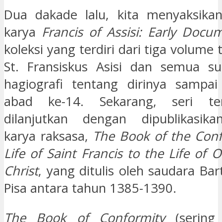
Dua dakade lalu, kita menyaksika
karya
Francis of Assisi: Early Docu
koleksi yang terdiri dari tiga volume 
St. Fransiskus Asisi dan semua s
hagiografi tentang dirinya sampai
abad ke-14. Sekarang, seri te
dilanjutkan dengan dipublikasik
karya raksasa,
The Book of the
Conf
Life of Saint Francis to the Life of 
Christ
, yang ditulis oleh saudara Ba
Pisa antara tahun 1385-1390.
The Book of Conformity
(serin