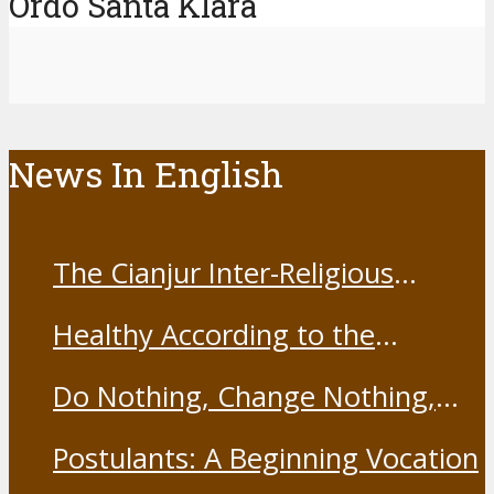
Ordo Santa Klara
News In English
The Cianjur Inter-Religious
Harmony Forum held the Covid-
Healthy According to the
19 Vaccine
Franciscans
Do Nothing, Change Nothing,
Resist Nothing
Postulants: A Beginning Vocation