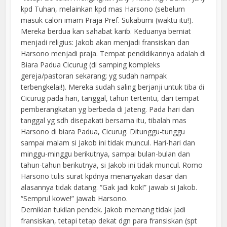
kpd Tuhan, melainkan kpd mas Harsono (sebelum
masuk calon imam Praja Pref. Sukabumi (waktu itu!).
Mereka berdua kan sahabat karib. Keduanya berniat
menjadi religius: Jakob akan menjadi fransiskan dan
Harsono menjadi praja. Tempat pendidikannya adalah di
Biara Padua Cicurug (di samping kompleks
gereja/pastoran sekarang; yg sudah nampak
terbengkelai!). Mereka sudah saling berjanji untuk tiba di
Cicurug pada hari, tanggal, tahun tertentu, dari tempat
pemberangkatan yg berbeda di Jateng. Pada hari dan
tanggal yg sdh disepakati bersama itu, tibalah mas
Harsono di biara Padua, Cicurug. Ditunggu-tunggu
sampai malam si Jakob ini tidak muncul. Hari-hari dan
minggu-minggu berikutnya, sampai bulan-bulan dan
tahun-tahun berikutnya, si Jakob ini tidak muncul. Romo
Harsono tulis surat kpdnya menanyakan dasar dan
alasannya tidak datang. “Gak jadi kok!” jawab si Jakob.
“Semprul kowe!” jawab Harsono.
Demikian tukilan pendek. Jakob memang tidak jadi
fransiskan, tetapi tetap dekat dgn para fransiskan (spt