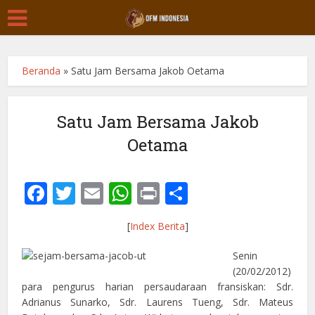
Beranda
»
Satu Jam Bersama Jakob Oetama
Satu Jam Bersama Jakob
Oetama
Facebook
Twitter
Email
WhatsApp
Print
Share
[
Index Berita
]
Senin
(20/02/2012)
para pengurus harian persaudaraan fransiskan: Sdr.
Adrianus Sunarko, Sdr. Laurens Tueng, Sdr. Mateus