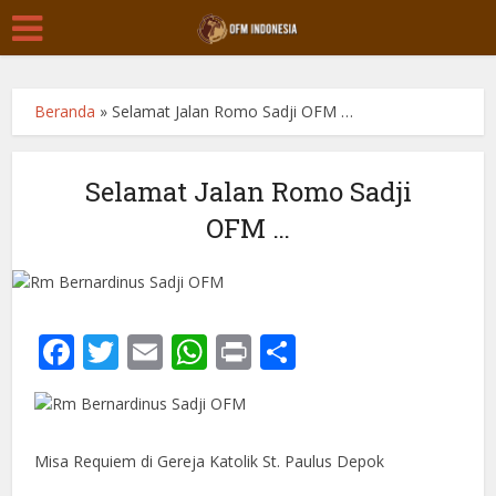
Beranda
»
Selamat Jalan Romo Sadji OFM …
Selamat Jalan Romo Sadji
OFM …
Facebook
Twitter
Email
WhatsApp
Print
Share
Misa Requiem di Gereja Katolik St. Paulus Depok