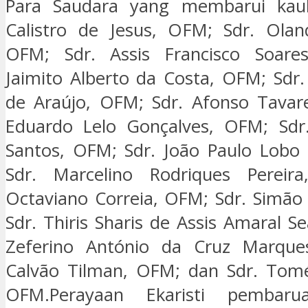
Para Saudara yang membarui kaul
Calistro de Jesus, OFM; Sdr. Olan
OFM; Sdr. Assis Francisco Soare
Jaimito Alberto da Costa, OFM; Sdr.
de Araújo, OFM; Sdr. Afonso Tavar
Eduardo Lelo Gonçalves, OFM; Sdr.
Santos, OFM; Sdr. João Paulo Lobo
Sdr. Marcelino Rodriques Pereir
Octaviano Correia, OFM; Sdr. Simão
Sdr. Thiris Sharis de Assis Amaral S
Zeferino António da Cruz Marque
Calvão Tilman, OFM; dan Sdr. Tomé
OFM.
Perayaan Ekaristi pembaru