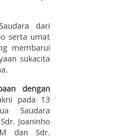
Saudara dari
bo serta umat
ang membarui
ayaan sukacita
ma.
paan denga
n
akni pada 13
ua Saudara
 Sdr. Joaninho
FM dan Sdr.