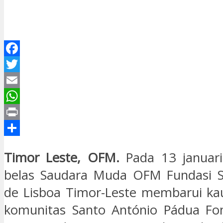
Facebook
Twitter
Email
WhatsApp
Print
Share
Timor Leste, OFM.
Pada 13 januar
belas Saudara Muda OFM Fundasi S
de Lisboa Timor-Leste membarui kau
komunitas Santo António Pádua Fome