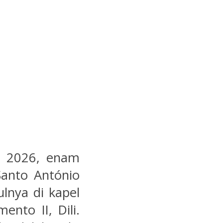
i 2026, enam
anto António
lnya di kapel
nto II, Dili.