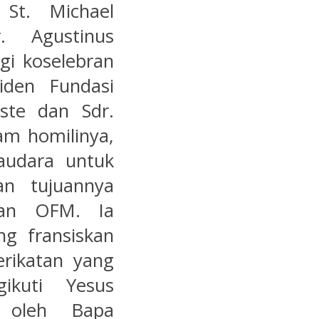
 St. Michael
. Agustinus
i koselebran
den Fundasi
ste dan Sdr.
am homilinya,
audara untuk
an tujuannya
aan OFM. Ia
g fransiskan
erikatan yang
ikuti Yesus
n oleh Bapa