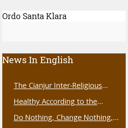
Ordo Santa Klara
News In English
The Cianjur Inter-Religious
Harmony Forum held the Covid-
Healthy According to the
19 Vaccine
Franciscans
Do Nothing, Change Nothing,
Resist Nothing